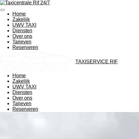
Ga
direct
Home
naar
Zakelijk
de
UWV TAXI
hoofdinhoud
Diensten
Over ons
Tarieven
Reserveren
TAXISERVICE RIF
Home
Zakelijk
UWV TAXI
Diensten
Over ons
Tarieven
Reserveren