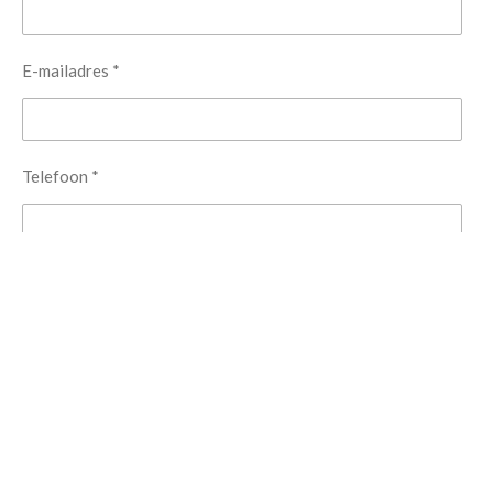
E-mailadres *
Telefoon *
Bedrijf *
Bericht *