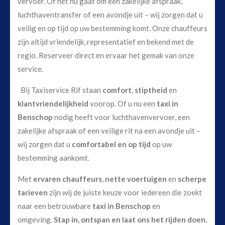
vervoer. Of het nu gaat om een zakelijke afspraak,
luchthaventransfer of een avondje uit – wij zorgen dat u
veilig en op tijd op uw bestemming komt. Onze chauffeurs
zijn altijd vriendelijk, representatief en bekend met de
regio. Reserveer direct en ervaar het gemak van onze
service.
Bij Taxiservice Rif staan
comfort
,
stiptheid
en
klantvriendelijkheid
voorop. Of u nu een
taxi in
Benschop
nodig heeft voor luchthavenvervoer, een
zakelijke afspraak of een veilige rit na een avondje uit –
wij zorgen dat u
comfortabel en op tijd
op uw
bestemming aankomt.
Met
ervaren chauffeurs
,
nette voertuigen
en
scherpe
tarieven
zijn wij de juiste keuze voor iedereen die zoekt
naar een betrouwbare
taxi in Benschop
en
omgeving.
Stap in, ontspan en laat ons het rijden doen.