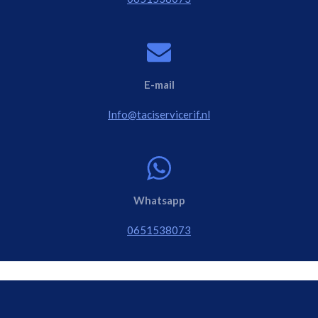
E-mail
Info@taciservicerif.nl
Whatsapp
0651538073