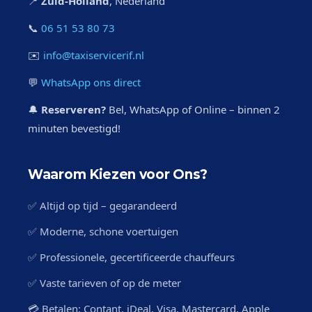
📍
Zuid-Holland
, Nederland
📞
06 51 53 80 73
✉️
info@taxiservicerif.nl
💬
WhatsApp ons direct
🔔
Reserveren?
Bel, WhatsApp of Online – binnen 2
minuten bevestigd!
Waarom Kiezen voor Ons?
✅ Altijd op tijd – gegarandeerd
✅ Moderne, schone voertuigen
✅ Professionele, gecertificeerde chauffeurs
✅ Vaste tarieven of op de meter
💳 Betalen: Contant, iDeal, Visa, Mastercard, Apple