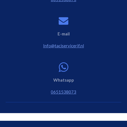
E-mail
Info@taciservicerif.nl
Whatsapp
0651538073