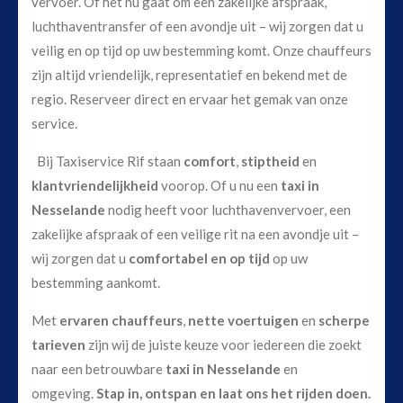
vervoer. Of het nu gaat om een zakelijke afspraak,
luchthaventransfer of een avondje uit – wij zorgen dat u
veilig en op tijd op uw bestemming komt. Onze chauffeurs
zijn altijd vriendelijk, representatief en bekend met de
regio. Reserveer direct en ervaar het gemak van onze
service.
Bij Taxiservice Rif staan
comfort
,
stiptheid
en
klantvriendelijkheid
voorop. Of u nu een
taxi in
Nesselande
nodig heeft voor luchthavenvervoer, een
zakelijke afspraak of een veilige rit na een avondje uit –
wij zorgen dat u
comfortabel en op tijd
op uw
bestemming aankomt.
Met
ervaren chauffeurs
,
nette voertuigen
en
scherpe
tarieven
zijn wij de juiste keuze voor iedereen die zoekt
naar een betrouwbare
taxi in Nesselande
en
omgeving.
Stap in, ontspan en laat ons het rijden doen.