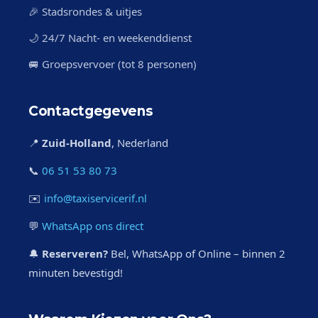
🎉 Stadsrondes & uitjes
🌙 24/7 Nacht- en weekenddienst
🚐 Groepsvervoer (tot 8 personen)
Contactgegevens
📍
Zuid-Holland
, Nederland
📞
06 51 53 80 73
✉️
info@taxiservicerif.nl
💬
WhatsApp ons direct
🔔
Reserveren?
Bel, WhatsApp of Online – binnen 2
minuten bevestigd!