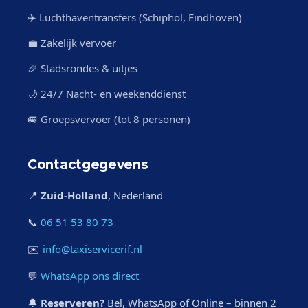
✈️ Luchthaventransfers (Schiphol, Eindhoven)
💼 Zakelijk vervoer
🎉 Stadsrondes & uitjes
🌙 24/7 Nacht- en weekenddienst
🚐 Groepsvervoer (tot 8 personen)
Contactgegevens
📍
Zuid-Holland
, Nederland
📞
06 51 53 80 73
✉️
info@taxiservicerif.nl
💬
WhatsApp ons direct
🔔
Reserveren?
Bel, WhatsApp of Online – binnen 2