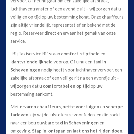
vervoer. Of het nu gaat om een zakelijke afspraak,
luchthaventransfer of een avondje uit – wij zorgen dat u
veilig en op tijd op uw bestemming komt. Onze chauffeurs
zijn altijd vriendelijk, representatief en bekend met de
regio. Reserveer direct en ervaar het gemak van onze
service.
Bij Taxiservice Rif staan
comfort
,
stiptheid
en
klantvriendelijkheid
voorop. Of u nu een
taxi in
Scheveningen
nodig heeft voor luchthavenvervoer, een
zakelijke afspraak of een veilige rit na een avondje uit –
wij zorgen dat u
comfortabel en op tijd
op uw
bestemming aankomt.
Met
ervaren chauffeurs
,
nette voertuigen
en
scherpe
tarieven
zijn wij de juiste keuze voor iedereen die zoekt
naar een betrouwbare
taxi in Scheveningen
en
omgeving.
Stap in, ontspan en laat ons het rijden doen.