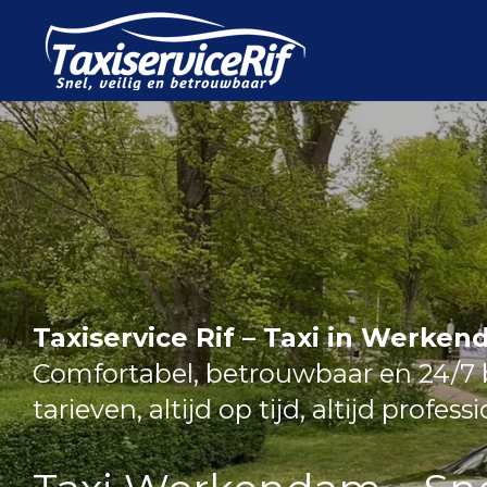
Ga
direct
naar
de
hoofdinhoud
Taxiservice Rif – Taxi in Werke
Comfortabel, betrouwbaar en 24/7 b
tarieven, altijd op tijd, altijd profess