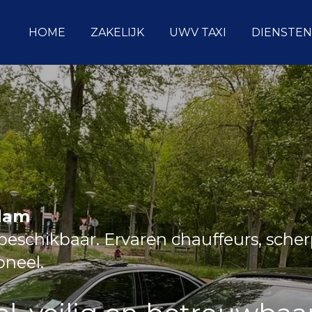
HOME
ZAKELIJK
UWV TAXI
DIENSTEN
ndam
eschikbaar. Ervaren chauffeurs, sche
ioneel.