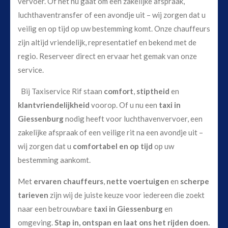
vervoer. Of het nu gaat om een zakelijke afspraak,
luchthaventransfer of een avondje uit – wij zorgen dat u
veilig en op tijd op uw bestemming komt. Onze chauffeurs
zijn altijd vriendelijk, representatief en bekend met de
regio. Reserveer direct en ervaar het gemak van onze
service.
Bij Taxiservice Rif staan
comfort
,
stiptheid
en
klantvriendelijkheid
voorop. Of u nu een
taxi in
Giessenburg
nodig heeft voor luchthavenvervoer, een
zakelijke afspraak of een veilige rit na een avondje uit –
wij zorgen dat u
comfortabel en op tijd
op uw
bestemming aankomt.
Met
ervaren chauffeurs
,
nette voertuigen
en
scherpe
tarieven
zijn wij de juiste keuze voor iedereen die zoekt
naar een betrouwbare
taxi in Giessenburg
en
omgeving.
Stap in, ontspan en laat ons het rijden doen.