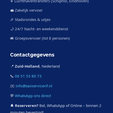
✈️ Luchthaventransfers (Schiphol, Eindhoven)
💼 Zakelijk vervoer
🎉 Stadsrondes & uitjes
🌙 24/7 Nacht- en weekenddienst
🚐 Groepsvervoer (tot 8 personen)
Contactgegevens
📍
Zuid-Holland
, Nederland
📞
06 51 53 80 73
✉️
info@taxiservicerif.nl
💬
WhatsApp ons direct
🔔
Reserveren?
Bel, WhatsApp of Online – binnen 2
minuten bevestigd!