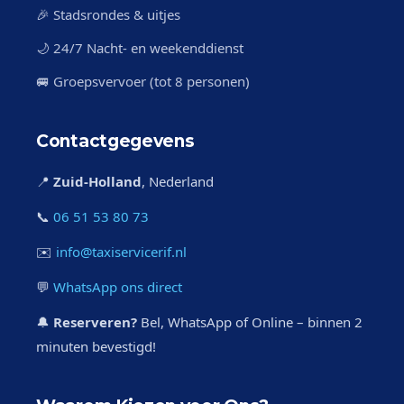
🎉 Stadsrondes & uitjes
🌙 24/7 Nacht- en weekenddienst
🚐 Groepsvervoer (tot 8 personen)
Contactgegevens
📍
Zuid-Holland
, Nederland
📞
06 51 53 80 73
✉️
info@taxiservicerif.nl
💬
WhatsApp ons direct
🔔
Reserveren?
Bel, WhatsApp of Online – binnen 2
minuten bevestigd!