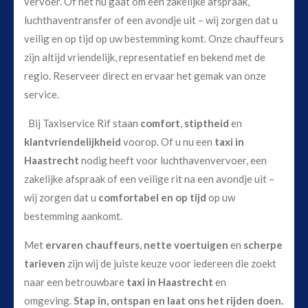
vervoer. Of het nu gaat om een zakelijke afspraak,
luchthaventransfer of een avondje uit – wij zorgen dat u
veilig en op tijd op uw bestemming komt. Onze chauffeurs
zijn altijd vriendelijk, representatief en bekend met de
regio. Reserveer direct en ervaar het gemak van onze
service.
Bij Taxiservice Rif staan
comfort
,
stiptheid
en
klantvriendelijkheid
voorop. Of u nu een
taxi in
Haastrecht
nodig heeft voor luchthavenvervoer, een
zakelijke afspraak of een veilige rit na een avondje uit –
wij zorgen dat u
comfortabel en op tijd
op uw
bestemming aankomt.
Met
ervaren chauffeurs
,
nette voertuigen
en
scherpe
tarieven
zijn wij de juiste keuze voor iedereen die zoekt
naar een betrouwbare
taxi in Haastrecht
en
omgeving.
Stap in, ontspan en laat ons het rijden doen.