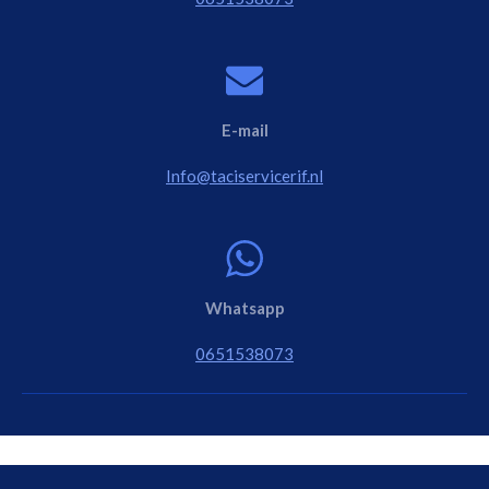
E-mail
Info@taciservicerif.nl
Whatsapp
0651538073