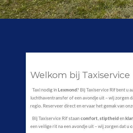
Welkom bij Taxiservice
Taxi nodig in
Lexmond
? Bij Taxiservice Rif bent u
luchthaventransfer of een avondje uit – wij zorgen da
regio. Reserveer direct en ervaar het gemak van onz
Bij Taxiservice Rif staan
comfort
,
stiptheid
en
kla
een veilige rit na een avondje uit – wij zorgen dat u
c