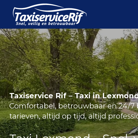
Ga
direct
naar
de
hoofdinhoud
Taxiservice Rif – Taxi in Lexmon
Comfortabel, betrouwbaar en 24/7 b
tarieven, altijd op tijd, altijd profess