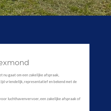
 Lexmond
et nu gaat om een zakelijke afspraak,
ijd vriendelijk, representatief en bekend met de
voor luchthavenvervoer, een zakelijke afspraak of