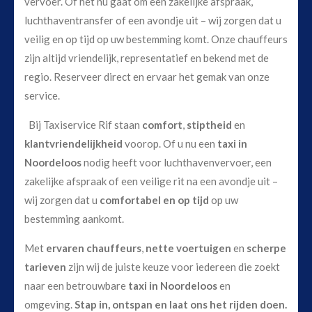
vervoer. Of het nu gaat om een zakelijke afspraak,
luchthaventransfer of een avondje uit – wij zorgen dat u
veilig en op tijd op uw bestemming komt. Onze chauffeurs
zijn altijd vriendelijk, representatief en bekend met de
regio. Reserveer direct en ervaar het gemak van onze
service.
Bij Taxiservice Rif staan
comfort
,
stiptheid
en
klantvriendelijkheid
voorop. Of u nu een
taxi in
Noordeloos
nodig heeft voor luchthavenvervoer, een
zakelijke afspraak of een veilige rit na een avondje uit –
wij zorgen dat u
comfortabel en op tijd
op uw
bestemming aankomt.
Met
ervaren chauffeurs
,
nette voertuigen
en
scherpe
tarieven
zijn wij de juiste keuze voor iedereen die zoekt
naar een betrouwbare
taxi in Noordeloos
en
omgeving.
Stap in, ontspan en laat ons het rijden doen.