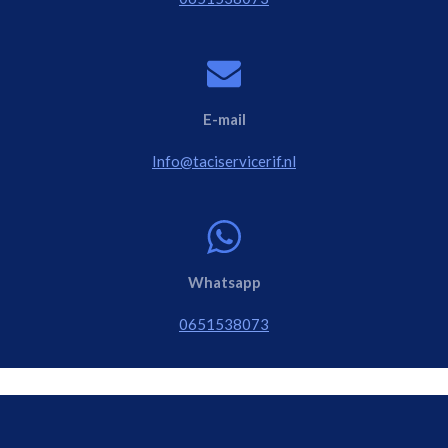
E-mail
Info@taciservicerif.nl
Whatsapp
0651538073