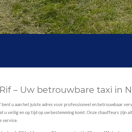
 Rif – Uw betrouwbare taxi in
if bent u aan het juiste adres voor professioneel en betrouwbaar verv
t u veilig en op tijd op uw bestemming komt. Onze chauffeurs zijn alt
e service.