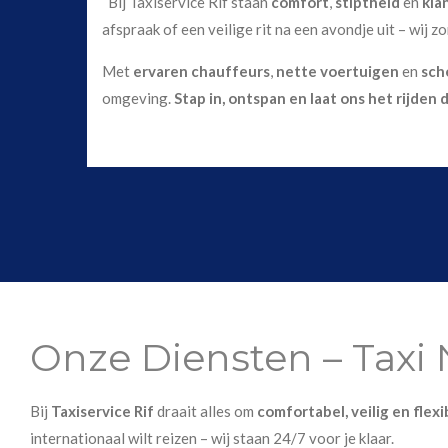
Bij Taxiservice Rif staan
comfort
,
stiptheid
en
kla
afspraak of een veilige rit na een avondje uit – wij z
Met
ervaren chauffeurs
,
nette voertuigen
en
sch
omgeving.
Stap in, ontspan en laat ons het rijden 
Onze Diensten – Taxi
Bij
Taxiservice Rif
draait alles om
comfortabel, veilig en flex
internationaal wilt reizen – wij staan 24/7 voor je klaar.