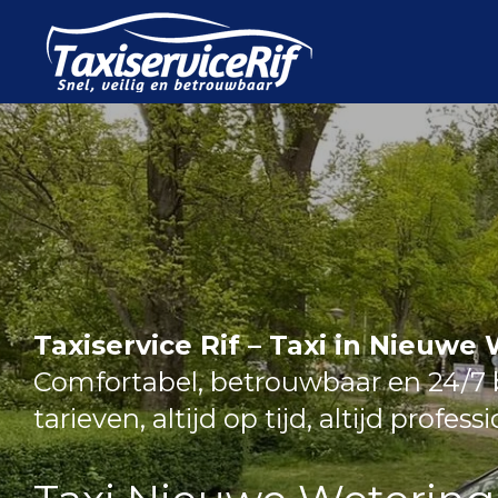
Ga
direct
naar
de
hoofdinhoud
Taxiservice Rif – Taxi in Nieuwe
Comfortabel, betrouwbaar en 24/7 b
tarieven, altijd op tijd, altijd profess