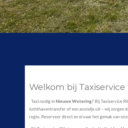
Welkom bij Taxiservice
Taxi nodig in
Nieuwe Wetering
? Bij Taxiservice R
luchthaventransfer of een avondje uit – wij zorgen da
regio. Reserveer direct en ervaar het gemak van onz