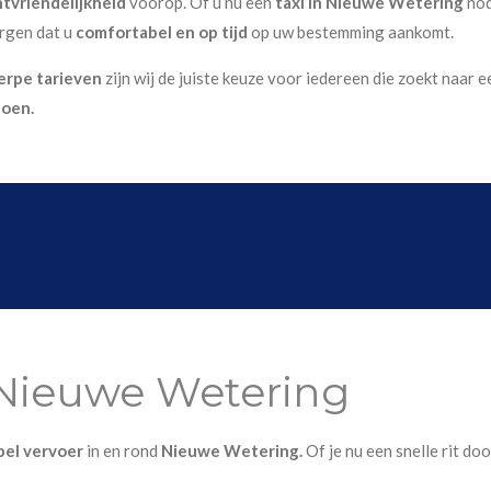
ntvriendelijkheid
voorop. Of u nu een
taxi in Nieuwe Wetering
nod
orgen dat u
comfortabel en op tijd
op uw bestemming aankomt.
erpe tarieven
zijn wij de juiste keuze voor iedereen die zoekt naar
doen.
 Nieuwe Wetering
ibel vervoer
in en rond
Nieuwe Wetering.
Of je nu een snelle rit do