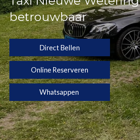
Taxi Nieuwe Wetering –
betrouwbaar
Direct Bellen
Online Reserveren
Whatsappen