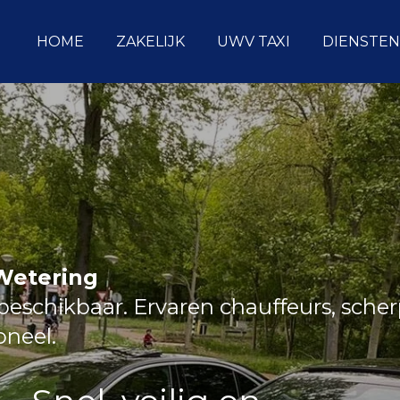
HOME
ZAKELIJK
UWV TAXI
DIENSTEN
 Wetering
eschikbaar. Ervaren chauffeurs, sche
ioneel.