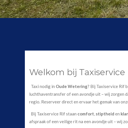
Welkom bij Taxiservice
Taxi nodig in
Oude Wetering
? Bij Taxiservice Rif
luchthaventransfer of een avondje uit – wij zorgen da
regio. Reserveer direct en ervaar het gemak van onz
Bij Taxiservice Rif staan
comfort
,
stiptheid
en
kla
afspraak of een veilige rit na een avondje uit – wij z