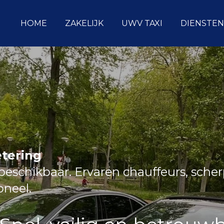
HOME
ZAKELIJK
UWV TAXI
DIENSTEN
etering
eschikbaar. Ervaren chauffeurs, sche
ioneel.