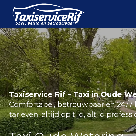
Ga
direct
naar
de
hoofdinhoud
Taxiservice Rif – Taxi in Oude W
Comfortabel, betrouwbaar en 24/7 b
tarieven, altijd op tijd, altijd profess