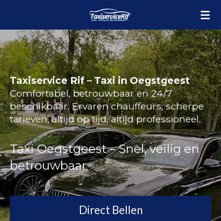
Ga
direct
naar
de
hoofdinhoud
Taxiservice Rif – Taxi in Oegstgeest
Comfortabel, betrouwbaar en 24/7
beschikbaar. Ervaren chauffeurs, scherpe
tarieven, altijd op tijd, altijd professioneel.
Taxi Oegstgeest – Snel, veilig en
betrouwbaar
Direct Bellen