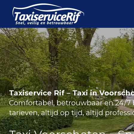
Ga
direct
naar
de
hoofdinhoud
Taxiservice Rif – Taxi in Voorsch
Comfortabel, betrouwbaar en 24/7 b
tarieven, altijd op tijd, altijd profess