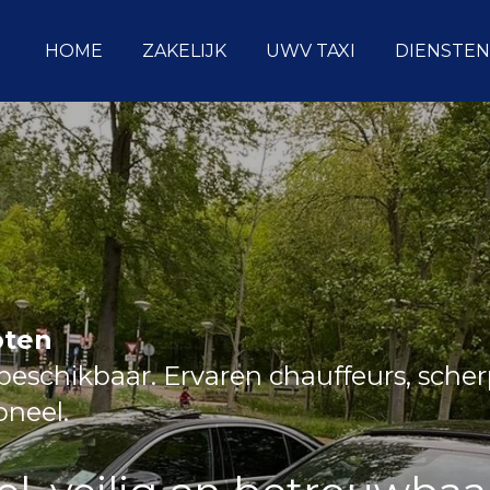
HOME
ZAKELIJK
UWV TAXI
DIENSTEN
oten
eschikbaar. Ervaren chauffeurs, sche
ioneel.