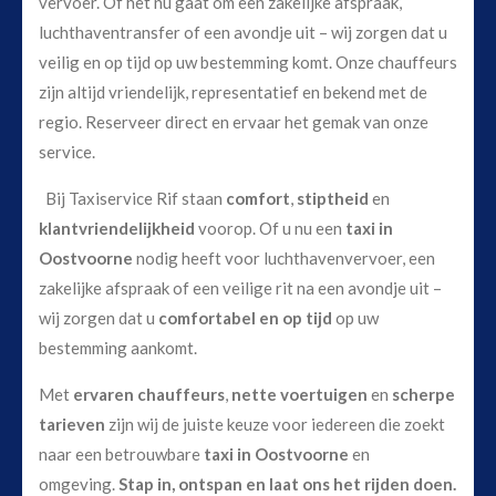
vervoer. Of het nu gaat om een zakelijke afspraak,
luchthaventransfer of een avondje uit – wij zorgen dat u
veilig en op tijd op uw bestemming komt. Onze chauffeurs
zijn altijd vriendelijk, representatief en bekend met de
regio. Reserveer direct en ervaar het gemak van onze
service.
Bij Taxiservice Rif staan
comfort
,
stiptheid
en
klantvriendelijkheid
voorop. Of u nu een
taxi in
Oostvoorne
nodig heeft voor luchthavenvervoer, een
zakelijke afspraak of een veilige rit na een avondje uit –
wij zorgen dat u
comfortabel en op tijd
op uw
bestemming aankomt.
Met
ervaren chauffeurs
,
nette voertuigen
en
scherpe
tarieven
zijn wij de juiste keuze voor iedereen die zoekt
naar een betrouwbare
taxi in Oostvoorne
en
omgeving.
Stap in, ontspan en laat ons het rijden doen.