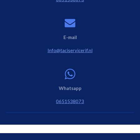
E-mail
Info@taciservicerif.nl
Whatsapp
0651538073