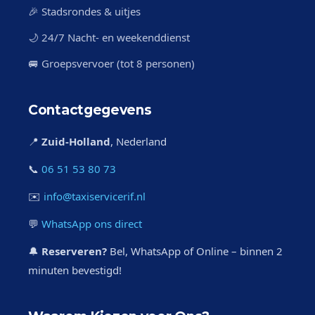
🎉 Stadsrondes & uitjes
🌙 24/7 Nacht- en weekenddienst
🚐 Groepsvervoer (tot 8 personen)
Contactgegevens
📍
Zuid-Holland
, Nederland
📞
06 51 53 80 73
✉️
info@taxiservicerif.nl
💬
WhatsApp ons direct
🔔
Reserveren?
Bel, WhatsApp of Online – binnen 2
minuten bevestigd!