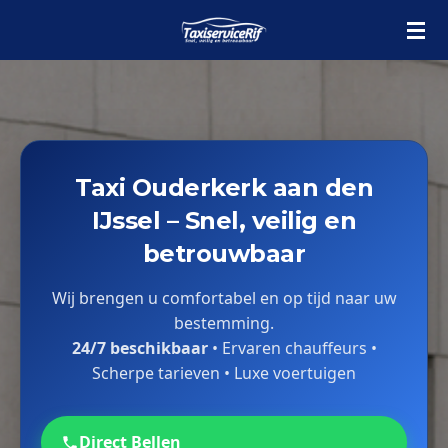
Ga
direct
naar
de
hoofdinhoud
Taxi Ouderkerk aan den
IJssel – Snel, veilig en
betrouwbaar
Wij brengen u comfortabel en op tijd naar uw
bestemming.
24/7 beschikbaar
• Ervaren chauffeurs •
Scherpe tarieven • Luxe voertuigen
Direct Bellen