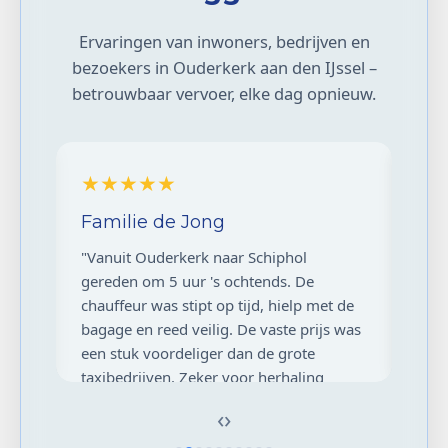
Ervaringen van inwoners, bedrijven en
bezoekers in Ouderkerk aan den IJssel –
betrouwbaar vervoer, elke dag opnieuw.
★★★★☆
★
Annelies
Re
"Over het algemeen een perfecte rit naar
"Mij
Capelle aan den IJssel! De auto was
snel
 de
modern en de chauffeur was vriendelijk.
prec
 was
Het enige minpuntje was dat de rit via de
ston
app iets duurder was dan een telefoontje,
Ridd
maar voor het gemak prima."
snel
‹
›