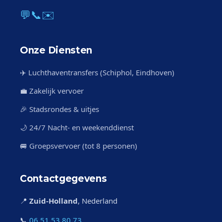
💬
📞
✉️
Onze Diensten
✈️ Luchthaventransfers (Schiphol, Eindhoven)
💼 Zakelijk vervoer
🎉 Stadsrondes & uitjes
🌙 24/7 Nacht- en weekenddienst
🚐 Groepsvervoer (tot 8 personen)
Contactgegevens
📍
Zuid-Holland
, Nederland
📞
06 51 53 80 73