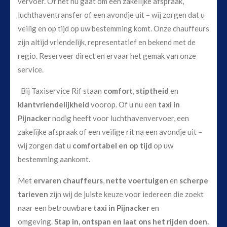
vervoer. Of het nu gaat om een zakelijke afspraak,
luchthaventransfer of een avondje uit – wij zorgen dat u
veilig en op tijd op uw bestemming komt. Onze chauffeurs
zijn altijd vriendelijk, representatief en bekend met de
regio. Reserveer direct en ervaar het gemak van onze
service.
Bij Taxiservice Rif staan
comfort
,
stiptheid
en
klantvriendelijkheid
voorop. Of u nu een
taxi in
Pijnacker
nodig heeft voor luchthavenvervoer, een
zakelijke afspraak of een veilige rit na een avondje uit –
wij zorgen dat u
comfortabel en op tijd
op uw
bestemming aankomt.
Met
ervaren chauffeurs
,
nette voertuigen
en
scherpe
tarieven
zijn wij de juiste keuze voor iedereen die zoekt
naar een betrouwbare
taxi in Pijnacker
en
omgeving.
Stap in, ontspan en laat ons het rijden doen.