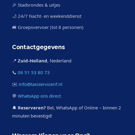
🎉 Stadsrondes & uitjes
🌙 24/7 Nacht- en weekenddienst
🚐 Groepsvervoer (tot 8 personen)
Contactgegevens
📍
Zuid-Holland
, Nederland
📞
06 51 53 80 73
✉️
info@taxiservicerif.nl
💬
WhatsApp ons direct
🔔
Reserveren?
Bel, WhatsApp of Online – binnen 2
minuten bevestigd!