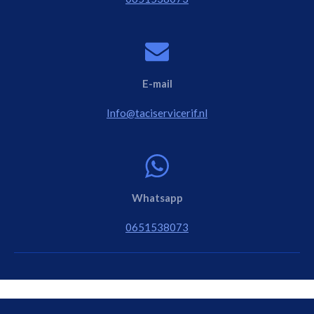
E-mail
Info@taciservicerif.nl
Whatsapp
0651538073