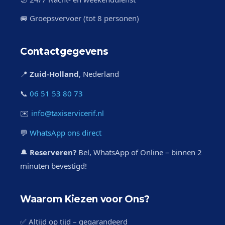
🚐 Groepsvervoer (tot 8 personen)
Contactgegevens
📍
Zuid-Holland
, Nederland
📞
06 51 53 80 73
✉️
info@taxiservicerif.nl
💬
WhatsApp ons direct
🔔
Reserveren?
Bel, WhatsApp of Online – binnen 2
minuten bevestigd!
Waarom Kiezen voor Ons?
✅ Altijd op tijd – gegarandeerd