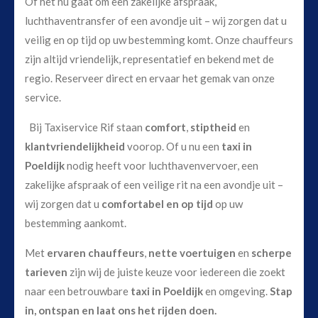
Of het nu gaat om een zakelijke afspraak,
luchthaventransfer of een avondje uit – wij zorgen dat u
veilig en op tijd op uw bestemming komt. Onze chauffeurs
zijn altijd vriendelijk, representatief en bekend met de
regio. Reserveer direct en ervaar het gemak van onze
service.
Bij Taxiservice Rif staan
comfort
,
stiptheid
en
klantvriendelijkheid
voorop. Of u nu een
taxi in
Poeldijk
nodig heeft voor luchthavenvervoer, een
zakelijke afspraak of een veilige rit na een avondje uit –
wij zorgen dat u
comfortabel en op tijd
op uw
bestemming aankomt.
Met
ervaren chauffeurs
,
nette voertuigen
en
scherpe
tarieven
zijn wij de juiste keuze voor iedereen die zoekt
naar een betrouwbare
taxi in Poeldijk
en omgeving.
Stap
in, ontspan en laat ons het rijden doen.