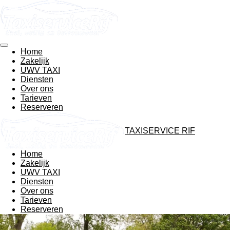
Ga
direct
naar
de
hoofdinhoud
Home
Zakelijk
UWV TAXI
Diensten
Over ons
Tarieven
Reserveren
TAXISERVICE RIF
Home
Zakelijk
UWV TAXI
Diensten
Over ons
Tarieven
Reserveren