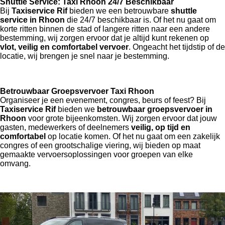
Shuttle Service: Taxi Rhoon 24/7 Beschikbaar
Bij
Taxiservice Rif
bieden we een betrouwbare
shuttle
service in Rhoon
die 24/7 beschikbaar is. Of het nu gaat om
korte ritten binnen de stad of langere ritten naar een andere
bestemming, wij zorgen ervoor dat je altijd kunt rekenen op
vlot, veilig en comfortabel vervoer
. Ongeacht het tijdstip of de
locatie, wij brengen je snel naar je bestemming.
Betrouwbaar Groepsvervoer Taxi Rhoon
Organiseer je een evenement, congres, beurs of feest? Bij
Taxiservice Rif
bieden we
betrouwbaar groepsvervoer in
Rhoon
voor grote bijeenkomsten. Wij zorgen ervoor dat jouw
gasten, medewerkers of deelnemers
veilig, op tijd en
comfortabel
op locatie komen. Of het nu gaat om een zakelijk
congres of een grootschalige viering, wij bieden op maat
gemaakte vervoersoplossingen voor groepen van elke
omvang.