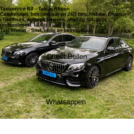
Taxiservice Rif – Taxi in Rhoon
Comfortabel, betrouwbaar en 24/7 beschikbaar. Ervaren
chauffeurs, scherpe tarieven, altijd op tijd, altijd
professioneel.
Taxi Rhoon – Snel, veilig en betrouwbaar
Direct Bellen
Online Reserveren
Whatsappen