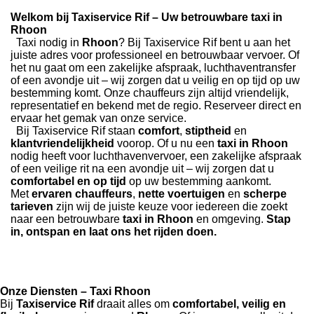
Welkom bij Taxiservice Rif – Uw betrouwbare taxi in
Rhoon
Taxi nodig in
Rhoon
? Bij Taxiservice Rif bent u aan het
juiste adres voor professioneel en betrouwbaar vervoer. Of
het nu gaat om een zakelijke afspraak, luchthaventransfer
of een avondje uit – wij zorgen dat u veilig en op tijd op uw
bestemming komt. Onze chauffeurs zijn altijd vriendelijk,
representatief en bekend met de regio. Reserveer direct en
ervaar het gemak van onze service.
Bij Taxiservice Rif staan
comfort
,
stiptheid
en
klantvriendelijkheid
voorop. Of u nu een
taxi in Rhoon
nodig heeft voor luchthavenvervoer, een zakelijke afspraak
of een veilige rit na een avondje uit – wij zorgen dat u
comfortabel en op tijd
op uw bestemming aankomt.
Met
ervaren chauffeurs
,
nette voertuigen
en
scherpe
tarieven
zijn wij de juiste keuze voor iedereen die zoekt
naar een betrouwbare
taxi in Rhoon
en omgeving.
Stap
in, ontspan en laat ons het rijden doen.
Onze Diensten – Taxi Rhoon
Bij
Taxiservice Rif
draait alles om
comfortabel, veilig en