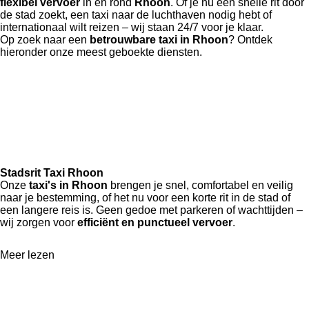
flexibel vervoer
in en rond
Rhoon
. Of je nu een snelle rit door
de stad zoekt, een taxi naar de luchthaven nodig hebt of
internationaal wilt reizen – wij staan 24/7 voor je klaar.
Op zoek naar een
betrouwbare taxi in Rhoon
? Ontdek
hieronder onze meest geboekte diensten.
Stadsrit Taxi Rhoon
Onze
taxi's in Rhoon
brengen je snel, comfortabel en veilig
naar je bestemming, of het nu voor een korte rit in de stad of
een langere reis is. Geen gedoe met parkeren of wachttijden –
wij zorgen voor
efficiënt en punctueel vervoer
.
Meer lezen