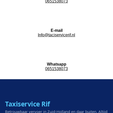
0651538073
E-mail
Info@taciservicerif.nl
Whatsapp
0651538073
Taxiservice Rif
Betrouwbaar vervoer in Zuid-Holland en daar buiten. Altijd