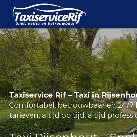
Ga
direct
naar
de
hoofdinhoud
Taxiservice Rif – Taxi in Rijsenho
Comfortabel, betrouwbaar en 24/7 b
tarieven, altijd op tijd, altijd profess