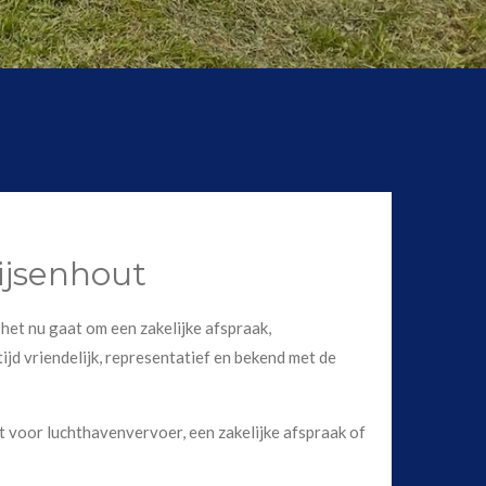
Rijsenhout
 het nu gaat om een zakelijke afspraak,
ijd vriendelijk, representatief en bekend met de
t voor luchthavenvervoer, een zakelijke afspraak of