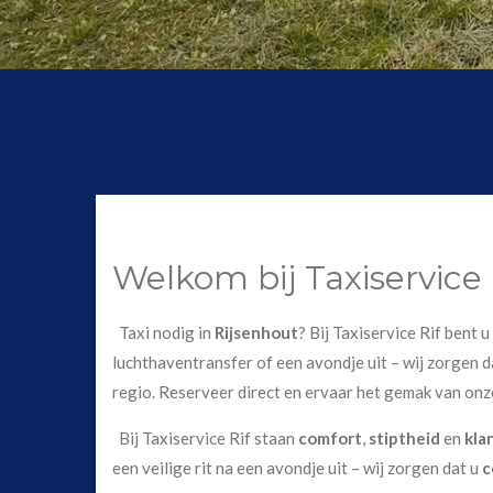
Welkom bij Taxiservice 
Taxi nodig in
Rijsenhout
? Bij Taxiservice Rif bent 
luchthaventransfer of een avondje uit – wij zorgen da
regio. Reserveer direct en ervaar het gemak van onz
Bij Taxiservice Rif staan
comfort
,
stiptheid
en
kla
een veilige rit na een avondje uit – wij zorgen dat u
c