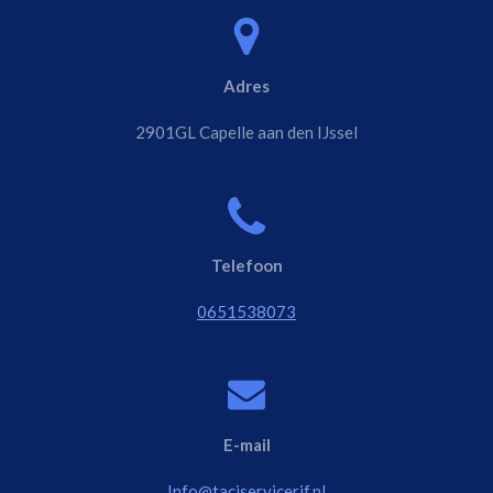
Adres
2901GL Capelle aan den IJssel
Telefoon
0651538073
E-mail
Info@taciservicerif.nl