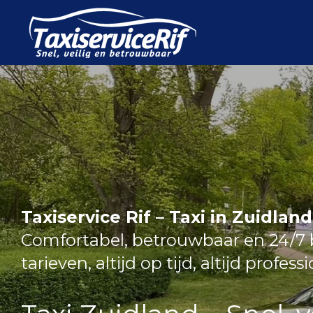
Ga
direct
naar
de
hoofdinhoud
Taxiservice Rif – Taxi in Zuidland
Comfortabel, betrouwbaar en 24/7 b
tarieven, altijd op tijd, altijd profess