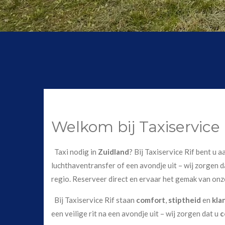
Welkom bij Taxiservice 
Taxi nodig in
Zuidland
? Bij Taxiservice Rif bent u 
luchthaventransfer of een avondje uit – wij zorgen da
regio. Reserveer direct en ervaar het gemak van onz
Bij Taxiservice Rif staan
comfort
,
stiptheid
en
kla
een veilige rit na een avondje uit – wij zorgen dat u
c